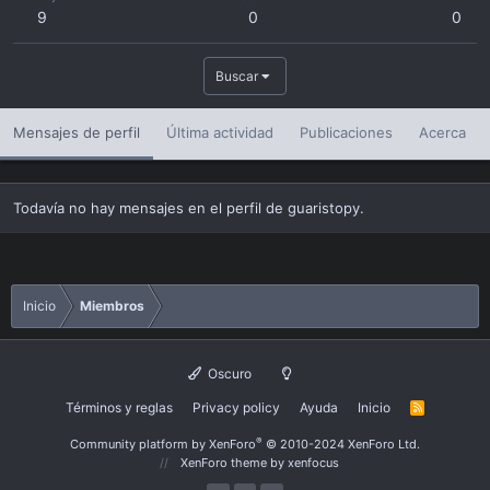
9
0
0
Buscar
Mensajes de perfil
Última actividad
Publicaciones
Acerca
Todavía no hay mensajes en el perfil de guaristopy.
Inicio
Miembros
Oscuro
Términos y reglas
Privacy policy
Ayuda
Inicio
R
S
S
®
Community platform by XenForo
© 2010-2024 XenForo Ltd.
XenForo theme
by xenfocus