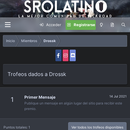
Acceder
Registrarse
Inicio
Miembros
Drossk
Trofeos dados a Drossk
14 Jul 2021
Primer Mensaje
1
Publique un mensaje en algún lugar del sitio para recibir este
premio.
Puntos totales: 1
Ver todos los trofeos disponibles