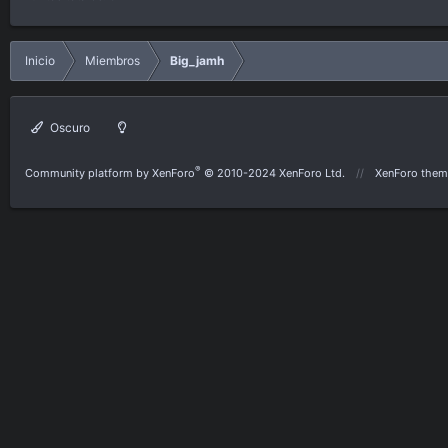
Inicio
Miembros
Big_jamh
Oscuro
®
Community platform by XenForo
© 2010-2024 XenForo Ltd.
XenForo them