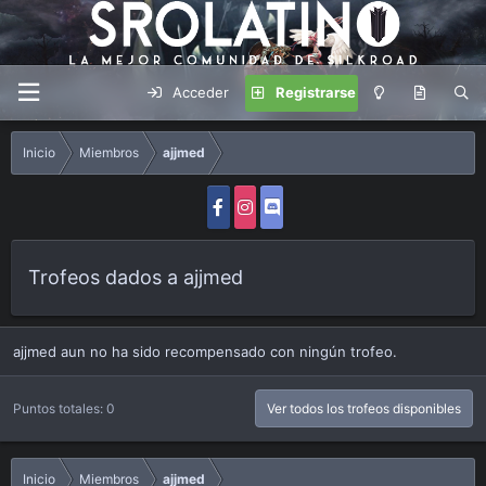
Acceder
Registrarse
Inicio
Miembros
ajjmed
Trofeos dados a ajjmed
ajjmed aun no ha sido recompensado con ningún trofeo.
Puntos totales: 0
Ver todos los trofeos disponibles
Inicio
Miembros
ajjmed