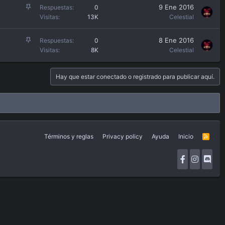
A
9 Ene 2016
Respuestas
0
n
Visitas
13K
Celestial
c
l
A
8 Ene 2016
Respuestas
0
a
n
Visitas
8K
Celestial
d
c
o
l
Hay que estar conectado o registrado para publicar aquí.
a
d
o
Términos y reglas
Privacy policy
Ayuda
Inicio
R
S
S